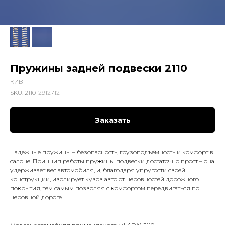
Пружины задней подвески 2110
КИВ
SKU:
2110-2912712
Заказать
Надежные пружины – безопасность, грузоподъёмность и комфорт в
салоне. Принцип работы пружины подвески достаточно прост – она
удерживает вес автомобиля, и, благодаря упругости своей
конструкции, изолирует кузов авто от неровностей дорожного
покрытия, тем самым позволяя с комфортом передвигаться по
неровной дороге.