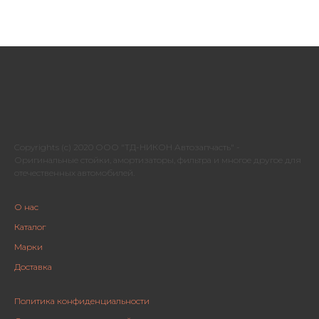
Copyrights (c) 2020 ООО "ТД-НИКОН Автозапчасть" -
Оригинальные стойки, амортизаторы, фильтра и многое другое для
отечественных автомобилей.
О нас
Каталог
Марки
Доставка
Политика конфиденциальности