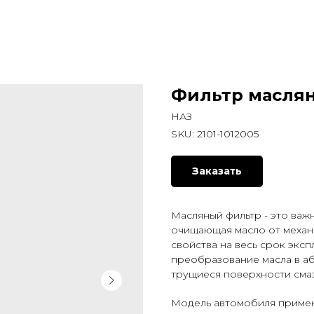
Фильтр маслян
НАЗ
SKU:
2101-1012005
Заказать
Масляный фильтр - это важ
очищающая масло от механи
свойства на весь срок экс
преобразование масла в аб
трущиеся поверхности сма
Модель автомобиля применяемо