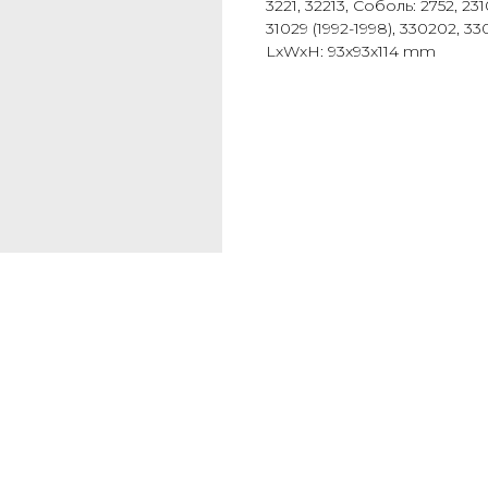
3221, 32213, Соболь: 2752, 231
31029 (1992-1998), 330202, 33
LxWxH: 93x93x114 mm