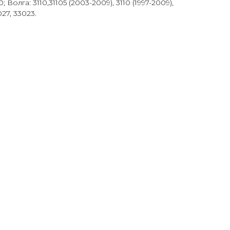
0; Волга: 3110,31105 (2003-2009), 3110 (1997-2009),
027, 33023.