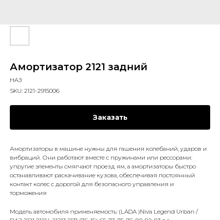
Амортизатор 2121 задний
НАЗ
SKU:
2121-2915006
Заказать
Амортизаторы в машине нужны для гашения колебаний, ударов и
вибраций. Они работают вместе с пружинами или рессорами:
упругие элементы смягчают проезд ям, а амортизаторы быстро
останавливают раскачивание кузова, обеспечивая постоянный
контакт колес с дорогой для безопасного управления и
торможения
Модель автомобиля применяемость: (LADA )Niva Legend Urban /