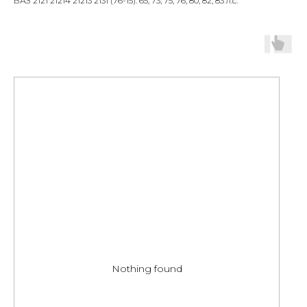
ВАЗ 2121 21214 21213 2131 (76-15): 65, 73, 75, 76, 80, 82, 83 л.с.
Nothing found