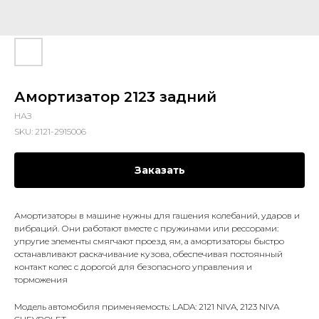
Амортизатор 2123 задний
НАЗ
SKU:
2121-2915006
Заказать
Амортизаторы в машине нужны для гашения колебаний, ударов и
вибраций. Они работают вместе с пружинами или рессорами:
упругие элементы смягчают проезд ям, а амортизаторы быстро
останавливают раскачивание кузова, обеспечивая постоянный
контакт колес с дорогой для безопасного управления и
торможения
Модель автомобиля применяемость: LADA: 2121 NIVA, 2123 NIVA